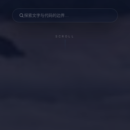
搜
索
文
SCROLL
章